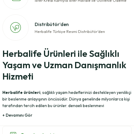
İster Kredi Kartıyla İster Havale ile Güvenle Ödeme
Distribütör’den
Herbalife Türkiye Resmi Distribütör’den
Herbalife Ürünleri ile Sağlıklı
Yaşam ve Uzman Danışmanlık
Hizmeti
Herbalife ürünleri
, sağlıklı yaşam hedeflerinizi destekleyen yenilikçi
bir beslenme anlayışının öncüsüdür. Dünya genelinde milyonlarca kişi
tarafından tercih edilen bu ürünler, dengeli beslenmeyi
kolaylaştırırken aynı zamanda kilo kontrolü, enerji desteği ve genel
sağlık iyileştirme gibi pek çok alanda size yardımcı olur. Ancak, doğru
ürün seçimleri ve kullanım yöntemleriyle gerçek sonuçlar elde
edilebilir. İşte bu noktada, uzman ekibimizin sunduğu danışmanlık