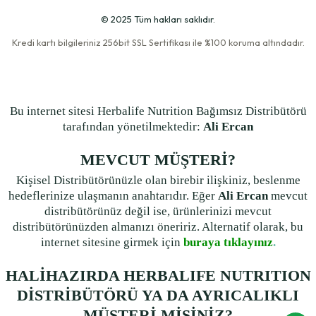
Firmamızın öne çıkan özelliği, danışmanlık hizmetlerimizi alanında
© 2025 Tüm hakları saklıdır.
uzman bir ekibin liderliğinde sunmamızdır. Ekibimizin lideri, fitness
dünyasının en prestijli belgelerinden biri olan
IFBB Master
Kredi kartı bilgileriniz 256bit SSL Sertifikası ile %100 koruma altındadır.
Sertifikası
sahibidir. Bu sertifika, yalnızca sektörde en üst düzey
bilgiye ve deneyime sahip uzmanlara verilmektedir.
Bu uzmanlık, yalnızca ürünlerin kullanımını doğru bir şekilde
Bu internet sitesi Herbalife Nutrition Bağımsız Distribütörü
yönlendirmekle kalmaz; aynı zamanda, fitness hedeflerinize uygun
tarafından yönetilmektedir:
Ali Ercan
kişiselleştirilmiş bir yol haritası sunar. Sağlıklı yaşam yolculuğunuzda,
doğru rehberlik ile sonuçlara ulaşmak artık daha kolay.
MEVCUT MÜŞTERİ?
Herbalife Ürünleri
ile Kilo Kontrolü
Kişisel Distribütörünüzle olan birebir ilişkiniz, beslenme
hedeflerinize ulaşmanın anahtarıdır. Eğer
Ali Ercan
mevcut
Kilo kontrolü, sağlıklı bir yaşam tarzının en önemli parçalarından
distribütörünüz değil ise, ürünlerinizi mevcut
biridir.
Herbalife kilo kontrolü ürünleri
, düşük kalorili ve besin
distribütörünüzden almanızı öneririz. Alternatif olarak, bu
değeri yüksek içerikleriyle bu süreci kolaylaştırır. Örneğin:
internet sitesine girmek için
buraya tıklayınız
.
Herbalife shake
, hem lezzetli hem de doyurucu bir öğün alternatifi
sunar.
HALİHAZIRDA HERBALIFE NUTRITION
Protein bazlı ürünler, kas kaybını önler ve metabolizmayı destekler.
DİSTRİBÜTÖRÜ YA DA AYRICALIKLI
Doğal içerikli çaylar, vücudu toksinlerden arındırır ve enerji sağlar.
MÜŞTERİ MİSİNİZ?
Bu ürünlerle birlikte uygulayacağınız dengeli bir diyet planı, uzun