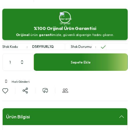
%100 Orijinal Ürün Garantisi
Orijinal
ürün
garanti
mizle, güvenli alışverişin tadını çıkarın.
Stok Kodu
D5RY9URL1Q
Stok Durumu
Sepete Ekle
Hızlı Gönderi
Ürün Bilgisi