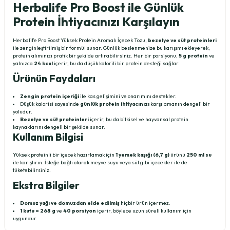
Herbalife Pro Boost ile Günlük
Protein İhtiyacınızı Karşılayın
Herbalife Pro Boost Yüksek Protein Aromalı İçecek Tozu,
bezelye ve süt proteinleri
ile zenginleştirilmiş bir formül sunar. Günlük beslenmenize bu karışımı ekleyerek,
protein alımınızı pratik bir şekilde artırabilirsiniz. Her bir porsiyonu,
5 g protein
ve
yalnızca
24 kcal
içerir, bu da düşük kalorili bir protein desteği sağlar.
Ürünün Faydaları
Zengin protein içeriği
ile kas gelişimini ve onarımını destekler.
Düşük kalorisi sayesinde
günlük protein ihtiyacınızı
karşılamanın dengeli bir
yoludur.
Bezelye ve süt proteinleri
içerir, bu da bitkisel ve hayvansal protein
kaynaklarını dengeli bir şekilde sunar.
Kullanım Bilgisi
Yüksek proteinli bir içecek hazırlamak için
1 yemek kaşığı (6,7 g)
ürünü
250 ml su
ile karıştırın. İsteğe bağlı olarak meyve suyu veya süt gibi içecekler ile de
tüketebilirsiniz.
Ekstra Bilgiler
Domuz yağı ve domuzdan elde edilmiş
hiçbir ürün içermez.
1 kutu = 268 g
ve
40 porsiyon
içerir, böylece uzun süreli kullanım için
uygundur.