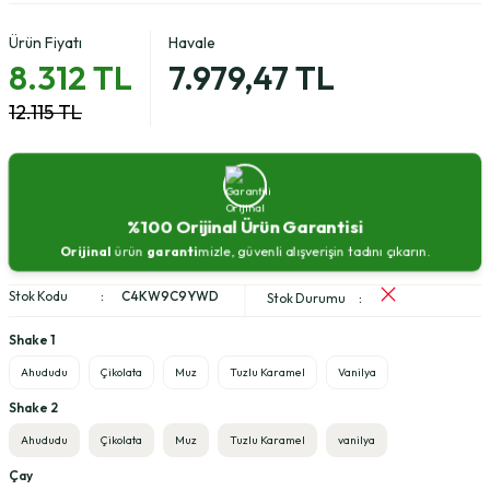
Ürün Fiyatı
Havale
8.312 TL
7.979,47 TL
12.115 TL
%100 Orijinal Ürün Garantisi
Orijinal
ürün
garanti
mizle, güvenli alışverişin tadını çıkarın.
Stok Kodu
C4KW9C9YWD
Stok Durumu
Shake 1
Ahududu
Çikolata
Muz
Tuzlu Karamel
Vanilya
Shake 2
Ahududu
Çikolata
Muz
Tuzlu Karamel
vanilya
Çay