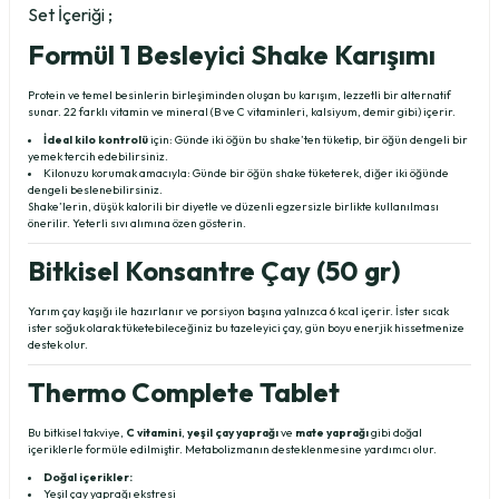
Set İçeriği ;
Formül 1 Besleyici Shake Karışımı
Protein ve temel besinlerin birleşiminden oluşan bu karışım, lezzetli bir alternatif
sunar. 22 farklı vitamin ve mineral (B ve C vitaminleri, kalsiyum, demir gibi) içerir.
İdeal kilo kontrolü
için: Günde iki öğün bu shake’ten tüketip, bir öğün dengeli bir
yemek tercih edebilirsiniz.
Kilonuzu korumak amacıyla: Günde bir öğün shake tüketerek, diğer iki öğünde
dengeli beslenebilirsiniz.
Shake’lerin, düşük kalorili bir diyetle ve düzenli egzersizle birlikte kullanılması
önerilir. Yeterli sıvı alımına özen gösterin.
Bitkisel Konsantre Çay (50 gr)
Yarım çay kaşığı ile hazırlanır ve porsiyon başına yalnızca 6 kcal içerir. İster sıcak
ister soğuk olarak tüketebileceğiniz bu tazeleyici çay, gün boyu enerjik hissetmenize
destek olur.
Thermo Complete Tablet
Bu bitkisel takviye,
C vitamini
,
yeşil çay yaprağı
ve
mate yaprağı
gibi doğal
içeriklerle formüle edilmiştir. Metabolizmanın desteklenmesine yardımcı olur.
Doğal içerikler:
Yeşil çay yaprağı ekstresi