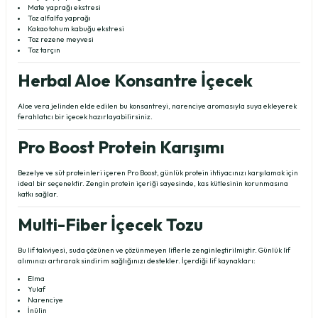
Mate yaprağı ekstresi
Toz alfalfa yaprağı
Kakao tohum kabuğu ekstresi
Toz rezene meyvesi
Toz tarçın
Herbal Aloe Konsantre İçecek
Aloe vera jelinden elde edilen bu konsantreyi, narenciye aromasıyla suya ekleyerek
ferahlatıcı bir içecek hazırlayabilirsiniz.
Pro Boost Protein Karışımı
Bezelye ve süt proteinleri içeren Pro Boost, günlük protein ihtiyacınızı karşılamak için
ideal bir seçenektir. Zengin protein içeriği sayesinde, kas kütlesinin korunmasına
katkı sağlar.
Multi-Fiber İçecek Tozu
Bu lif takviyesi, suda çözünen ve çözünmeyen liflerle zenginleştirilmiştir. Günlük lif
alımınızı artırarak sindirim sağlığınızı destekler. İçerdiği lif kaynakları:
Elma
Yulaf
Narenciye
İnülin