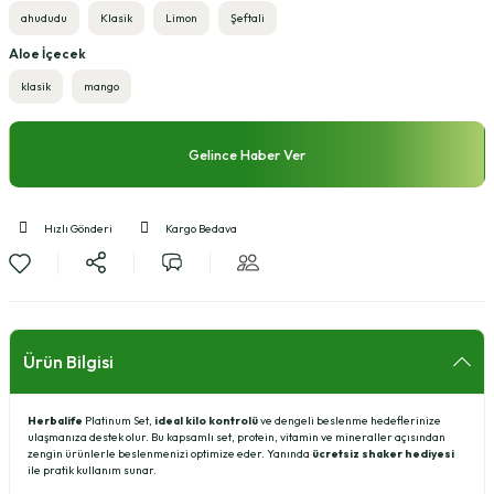
ahududu
Klasik
Limon
Şeftali
Aloe İçecek
klasik
mango
Gelince Haber Ver
Hızlı Gönderi
Kargo Bedava
Ürün Bilgisi
Herbalife
Platinum Set,
ideal kilo kontrolü
ve dengeli beslenme hedeflerinize
ulaşmanıza destek olur. Bu kapsamlı set, protein, vitamin ve mineraller açısından
zengin ürünlerle beslenmenizi optimize eder. Yanında
ücretsiz shaker hediyesi
ile pratik kullanım sunar.