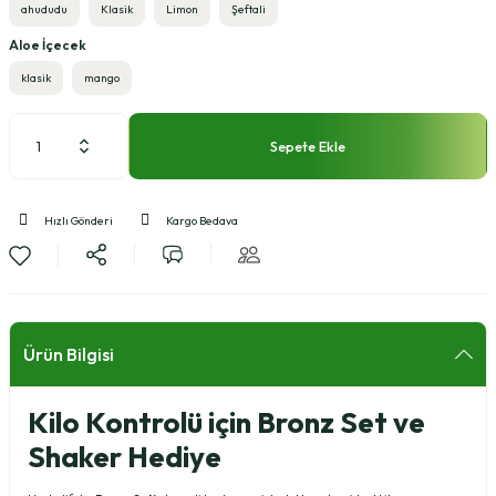
ahududu
Klasik
Limon
Şeftali
Aloe İçecek
klasik
mango
Sepete Ekle
Hızlı Gönderi
Kargo Bedava
Ürün Bilgisi
Kilo Kontrolü için Bronz Set ve
Shaker Hediye