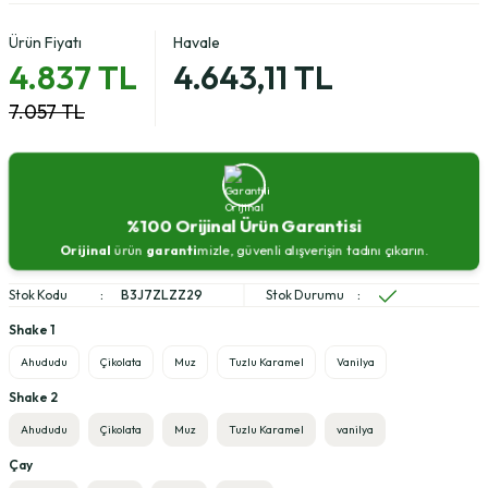
Ürün Fiyatı
Havale
4.837 TL
4.643,11 TL
7.057 TL
%100 Orijinal Ürün Garantisi
Orijinal
ürün
garanti
mizle, güvenli alışverişin tadını çıkarın.
Stok Kodu
B3J7ZLZZ29
Stok Durumu
Shake 1
Ahududu
Çikolata
Muz
Tuzlu Karamel
Vanilya
Shake 2
Ahududu
Çikolata
Muz
Tuzlu Karamel
vanilya
Çay