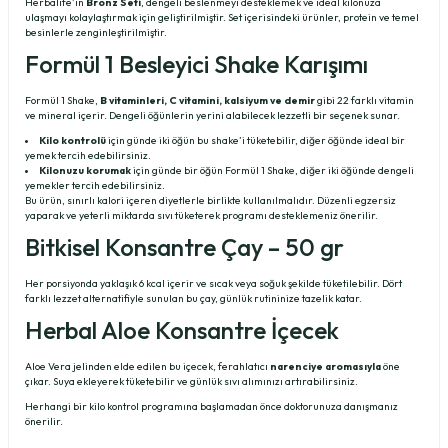
Herbalife’ın
Bronz Seti
, dengeli beslenmeyi desteklemek ve ideal kilonuza
ulaşmayı kolaylaştırmak için geliştirilmiştir. Set içerisindeki ürünler, protein ve temel
besinlerle zenginleştirilmiştir.
Formül 1 Besleyici Shake Karışımı
Formül 1 Shake,
B vitaminleri, C vitamini, kalsiyum ve demir
gibi 22 farklı vitamin
ve mineral içerir. Dengeli öğünlerin yerini alabilecek lezzetli bir seçenek sunar.
Kilo kontrolü
için günde iki öğün bu shake’i tüketebilir, diğer öğünde ideal bir
yemek tercih edebilirsiniz.
Kilonuzu korumak
için günde bir öğün Formül 1 Shake, diğer iki öğünde dengeli
yemekler tercih edebilirsiniz.
Bu ürün, sınırlı kalori içeren diyetlerle birlikte kullanılmalıdır. Düzenli egzersiz
yaparak ve yeterli miktarda sıvı tüketerek programı desteklemeniz önerilir.
Bitkisel Konsantre Çay – 50 gr
Her porsiyonda yaklaşık 6 kcal içerir ve sıcak veya soğuk şekilde tüketilebilir. Dört
farklı lezzet alternatifiyle sunulan bu çay, günlük rutininize tazelik katar.
Herbal Aloe Konsantre İçecek
Aloe Vera jelinden elde edilen bu içecek, ferahlatıcı
narenciye aromasıyla
öne
çıkar. Suya ekleyerek tüketebilir ve günlük sıvı alımınızı artırabilirsiniz.
Herhangi bir kilo kontrol programına başlamadan önce doktorunuza danışmanız
önerilir.