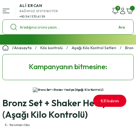
ALİ ERCAN
Geri Dön
3
BAĞIMSIZ DİSTRİBÜTÖR
+90 541 570 61 59
ü
Ara
l Setleri
2000 ₺ ve Üzeri Alışverişlerde Kargo Bedava!
Anasayfa
Kilo kontrolü
Aşağı Kilo Kontrol Setleri
Bronz 
%4 Havale İndirim Fırsatı
ol Setleri
Ücretsiz Uzman Koçluk Desteği
Kampanyanın bitmesine:
Bronz Set + Shaker Hediye
%31 İndirim
(Aşağı Kilo Kontrolü)
5 - Yorumları Oku