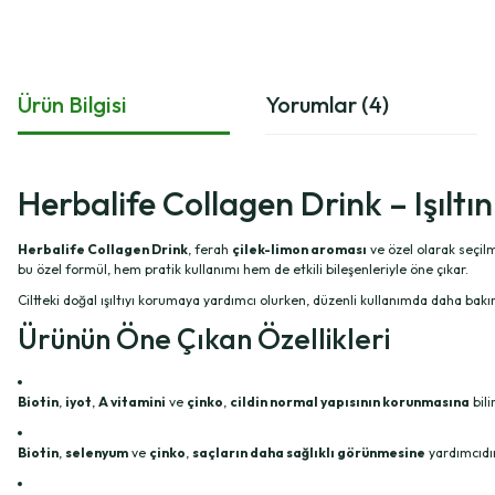
Ürün Bilgisi
Yorumlar (4)
Herbalife Collagen Drink – Işıltı
Herbalife Collagen Drink
, ferah
çilek-limon aroması
ve özel olarak seçil
bu özel formül, hem pratik kullanımı hem de etkili bileşenleriyle öne çıkar.
Ciltteki doğal ışıltıyı korumaya yardımcı olurken, düzenli kullanımda daha b
Ürünün Öne Çıkan Özellikleri
Biotin
,
iyot
,
A vitamini
ve
çinko
,
cildin normal yapısının korunmasına
bili
Biotin
,
selen­yum
ve
çinko
,
saçların daha sağlıklı görünmesine
yardımcıdır