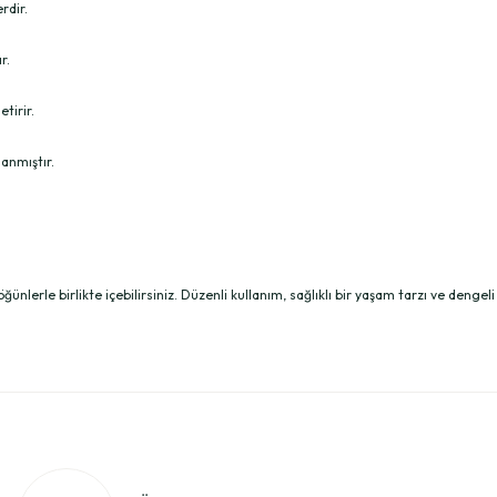
rdir.
r.
tirir.
anmıştır.
ğünlerle birlikte içebilirsiniz. Düzenli kullanım, sağlıklı bir yaşam tarzı ve dengel
tersiz gördüğünüz noktaları öneri formunu kullanarak tarafımıza iletebilirsin
k ne kullanıldı? Teşekkürler.