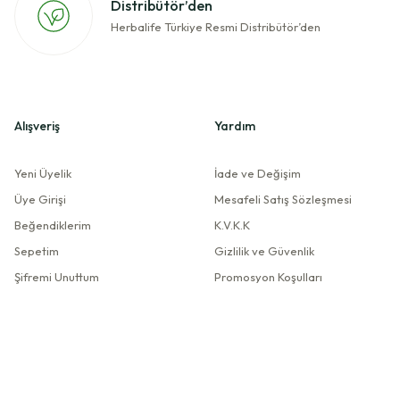
Distribütör’den
Herbalife Türkiye Resmi Distribütör’den
Alışveriş
Yardım
ürün.
Yeni Üyelik
İade ve Değişim
Üye Girişi
Mesafeli Satış Sözleşmesi
Beğendiklerim
K.V.K.K
Sepetim
Gizlilik ve Güvenlik
iderse favori ürünüm olabilir.
Şifremi Unuttum
Promosyon Koşulları
ekrar yazacağım.