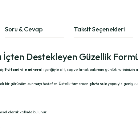
Soru & Cevap
Taksit Seçenekleri
nı İçten Destekleyen Güzellik Form
miş
9 vitamin ile mineral
içeriğiyle cilt, saç ve tırnak bakımını günlük rutininizin
akımlı bir görünüm sunmayı hedefler. Üstelik tamamen
glutensiz
yapısıyla geniş kul
msel olarak katkıda bulunur.
.