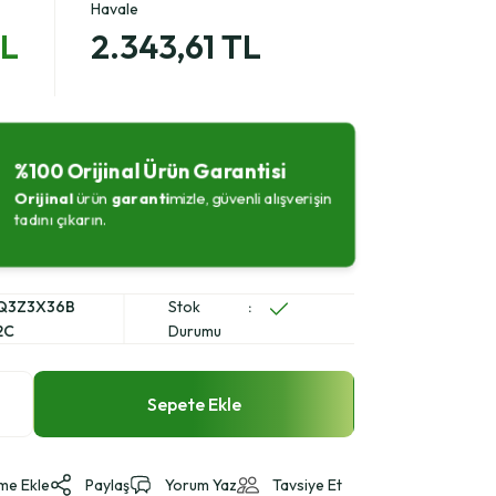
Havale
TL
2.343,61 TL
%100 Orijinal Ürün Garantisi
Orijinal
ürün
garanti
mizle, güvenli alışverişin
tadını çıkarın.
Q3Z3X36B
Stok
2C
Durumu
Sepete Ekle
Paylaş
Yorum Yaz
Tavsiye Et