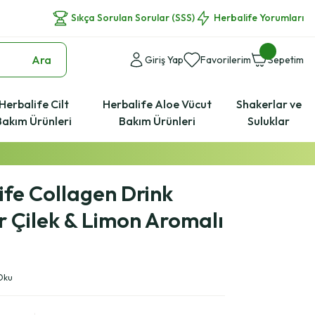
Sıkça Sorulan Sorular (SSS)
Herbalife Yorumları
Ara
Giriş Yap
Favorilerim
Sepetim
Herbalife Cilt
Herbalife Aloe Vücut
Shakerlar ve
Bakım Ürünleri
Bakım Ürünleri
Suluklar
ife Collagen Drink
 Çilek & Limon Aromalı
 Oku