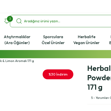
3
Atıştırmalıklar
Sporculara
Herbalife
(Ara Öğünler)
Özel Ürünler
Vegan Ürünler
2000 ₺ ve Üzeri Alışverişlerde Kargo Bedava!
k & Limon Aromalı 171 g
%4 Havale İndirim Fırsatı
Herbal
Ücretsiz Uzman Koçluk Desteği
%30 İndirim
Powder
171 g
5 - Yorumları