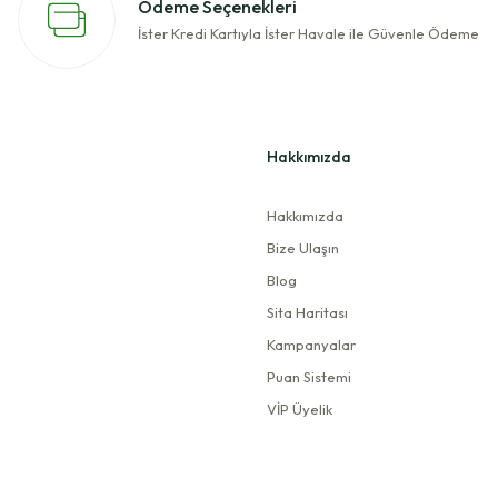
Ödeme Seçenekleri
ürünlerimizde mevcuttur. İyi günler dilerim.
İster Kredi Kartıyla İster Havale ile Güvenle Ödeme
 edildi mi? Teşekkürler.
Hakkımızda
olgun duruyor. ayrıca tadı inanılmaz güzel. Uzun süre bırakmayı düşünmediğim bir 
konusudur. İyi günler dileriz.
Hakkımızda
Bize Ulaşın
Gönder
Blog
Sita Haritası
lınlaşması ve cildimde parlaklık. Umarım etkisi bu şekilde devam eder eğer böyle g
Kampanyalar
Puan Sistemi
VİP Üyelik
 de aşırı merak ediyorum. Hemen sipariş ettim ve ürünüm elime ulaştı sonuçları t