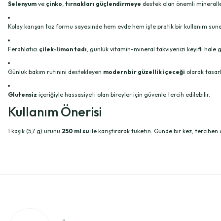
Selenyum
ve
çinko
,
tırnakları güçlendirmeye
destek olan önemli mineralle
Kolay karışan toz formu sayesinde hem evde hem işte pratik bir kullanım suna
Ferahlatıcı
çilek-limon tadı
, günlük vitamin-mineral takviyenizi keyifli hale ge
Günlük bakım rutinini destekleyen
modern bir güzellik içeceği
olarak tasarl
Glutensiz
içeriğiyle hassasiyeti olan bireyler için güvenle tercih edilebilir.
Kullanım Önerisi
1 kaşık (5,7 g) ürünü
250 ml su
ile karıştırarak tüketin. Günde bir kez, tercihen ö
Bu ürünün fiyat bilgisi, resim, ürün açıklamalarında ve diğer konularda ye
1 Gün sonra elimdeydi çok sağolun.
Merhabalar, ürünün helal sertifikas var mı? Kollejen olara
Görüş ve önerileriniz için teşekkür ederiz.
E... İ... | 23/04/2026
Yakup Şimşek | 08/07/2026