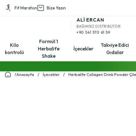
Fit Maraton
Bize Yazın
Geri Dön
ALİ ERCAN
BAĞIMSIZ DİSTRİBÜTÖR
Kilo kontrolü
+90 541 570 61 59
Formül 1
Kilo
Takviye Edici
Herbalife
İçecekler
kontrolü
Gıdalar
Aşağı Kilo Kontrol Setleri
Shake
Anasayfa
İçecekler
Herbalife Collagen Drink Powder Çile
Yukarı Kilo Kontrol Setleri