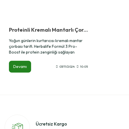
Proteinli Kremalı Mantarlı Çorba Tarifi
Yoğun günlerin kurtarıcısı kremalı mantar
çorbası tarifi. Herbalife Formül 3 Pro-
Boost ile protein zenginliği sağlayan
lezzetli ve besleyici bir çorba tarifi.
Devamı
03/11/2024
10:05
Ücretsiz Kargo