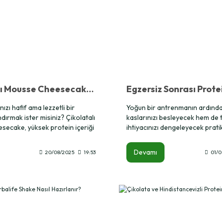
Çikolatalı Mousse Cheesecake: Protein İçeren Hafif ve Lezzetli Tatlı Tarifi
nızı hafif ama lezzetli bir
Yoğun bir antrenmanın ardınd
andırmak ister misiniz? Çikolatalı
kaslarınızı besleyecek hem de t
ecake, yüksek protein içeriği
ihtiyacınızı dengeleyecek pratik
isiyle tatlı ihtiyacınızı
arıyorsanız, doğru yerdesiniz!
in ideal bir seçenek. Üstelik
zengini çikolatalı fondan, Her
Devamı
20/08/2025
19:53
01/0
ına yalnızca 182 kcal ve 8 gram
ProMax ile hem lezzetli hem de 
iyor. Geleneksel
alternatif sunuyor. Spor sonras
ere kıyasla daha hafif
olarak veya düşük kalorili bir ta
em diyet dostu hem de çok
kolayca hazırlayabilirsiniz.
r alternatif sunuyor.