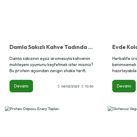
Damla Sakızlı Kahve Tadında Shake Tarifi
Damla sakızının eşsiz aromasıyla kahvenin
Herbalife ürü
muhteşem uyumunu keşfetmek ister misiniz?
benimsemek i
Bu protein açısından zengin shake tarifi,
hazırlayabilec
düşük kalorili ve dengeli bir beslenme için
Herbalife sha
harika bir seçenektir.
kilo kontrolü
Devamı
Devamı
06/02/2025
10:50
günlük besle