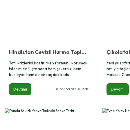
Hindistan Cevizli Hurma Topları Tarifi: Enerji Dolu, Şekersiz Bir Atıştırmalık
Tatlı krizlerini bastırırken formunu korumak
Yeni yıl sofra
ister misin? İşte sana hem şekersiz, hem
tatlıyla taçl
besleyici, hem de birkaç dakikada
Mousse Chees
hazırlanabilen bir lezzet: hindistan cevizli
ve düşük kalor
hurma topları tarifi! Bu tarif, bitkisel
karşılamak iç
Devamı
Devamı
05/10/2025
18:37
proteinle zenginleştirilmiş yapısı sayesinde
porsiyon baş
sadece tatlı ihtiyacını karşılamakla kalmaz;
protein içer
aynı zamanda gün içinde enerjini yüksek
cheesecake’l
tutar.
formülüyle h
daha hafif bi