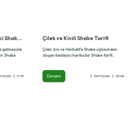
Muz ve Fındıklı Besleyici Shake Tarifi
Çilek ve Kivili Shake Tarifi
ya gelmesiyle
Çilek, kivi ve Herbalife Shake üçlüsünden
bir Shake
oluşan besleyici harika bir Shake tarifi.
Devamı
11/2024
17:57
04/11/2024
09:48