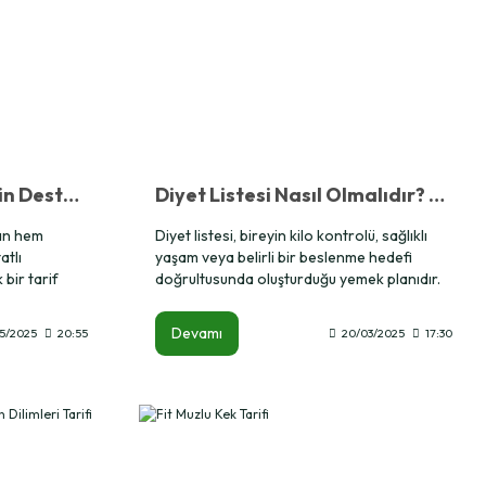
Egzersiz Sonrası Protein Desteği: Herbalife24® ile Fit Çikolatalı Fondan Tarifi
Diyet Listesi Nasıl Olmalıdır? Uzman Rehberiyle Sağlıklı Beslenme
an hem
Diyet listesi, bireyin kilo kontrolü, sağlıklı
atlı
yaşam veya belirli bir beslenme hedefi
 bir tarif
doğrultusunda oluşturduğu yemek planıdır.
 Protein
Kişinin yaşına, cinsiyetine, günlük enerji
balife24® RB
ihtiyacına ve sağlık durumuna göre
Devamı
5/2025
20:55
20/03/2025
17:30
dengeli bir
düzenlenmelidir.
ı atıştırmalık
tlı olarak