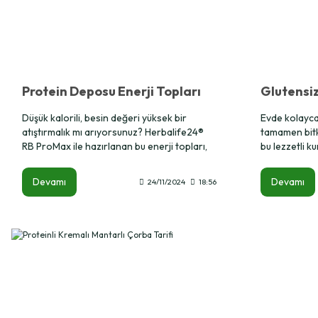
Protein Deposu Enerji Topları
Düşük kalorili, besin değeri yüksek bir
Evde kolayca
atıştırmalık mı arıyorsunuz? Herbalife24®
tamamen bitki
RB ProMax ile hazırlanan bu enerji topları,
bu lezzetli kur
dengeli beslenme hedeflerinizi
sağlıklı bir ş
destekleyecek şekilde tasarlanmıştır.
beslenenler v
Devamı
Devamı
24/11/2024
18:56
Sadece 39 kkal enerjiyle lezzeti ve sağlık
benimseyenler
dolu bir atıştırmalık yapabilirsiniz!
muzlu kurabiy
sayesinde uz
olur.