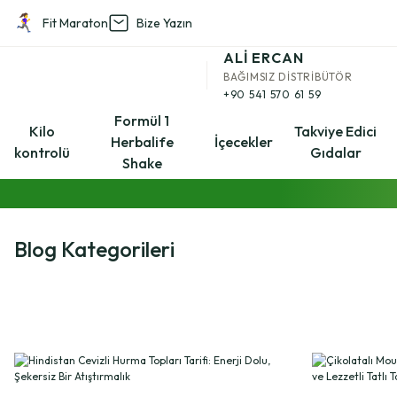
Fit Maraton
Bize Yazın
Geri Dön
ALİ ERCAN
BAĞIMSIZ DİSTRİBÜTÖR
Kilo kontrolü
+90 541 570 61 59
Formül 1
Kilo
Takviye Edici
Herbalife
İçecekler
kontrolü
Gıdalar
Aşağı Kilo Kontrol Setleri
Shake
Yukarı Kilo Kontrol Setleri
Blog Kategorileri