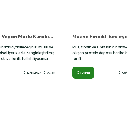
Glutensiz Vegan Muzlu Kurabiye Tarifi
 hazırlayabileceğiniz, muzlu ve
Muz, fındık ve Chia'nın bir ara
sel içeriklerle zenginleştirilmiş
oluşan protein deposu harika 
abiye tarifi, tatlı ihtiyacınızı
tarifi.
ekilde karşılıyor. Vegan
e sağlıklı yaşam tarzını
Devamı
12/11/2024
09:56
05/
 için ideal bir atıştırmalık olan
eler, yüksek lif oranı
un süre tok kalmanıza yardımcı