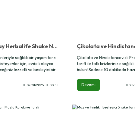
Evde Kolay Herbalife Shake Nasıl Hazırlanır?
nleriyle sağlıklı bir yaşam tarzı
Çikolata ve Hindistancevizli P
steyenler için, evde kolayca
tarifi ile tatlı krizlerinize sağlık
eğiniz lezzetli ve besleyici bir
bulun! Sadece 10 dakikada haz
ke tarifi paylaşacağız. Bu tarif,
protein dolu atıştırmalık, düşük 
 hedeflerinize destek olurken,
lezzetli bir alternatif sunuyor
Devamı
07/01/2025
00:55
28/
nmenize de katkı sağlayacaktır.