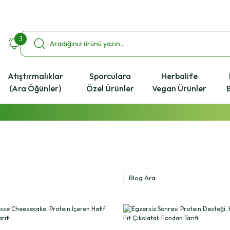
3
Atıştırmalıklar
Sporculara
Herbalife
(Ara Öğünler)
Özel Ürünler
Vegan Ürünler
2000 ₺ ve Üzeri Alışverişlerde Kargo Bedava!
%4 Havale İndirim Fırsatı
Ücretsiz Uzman Koçluk Desteği