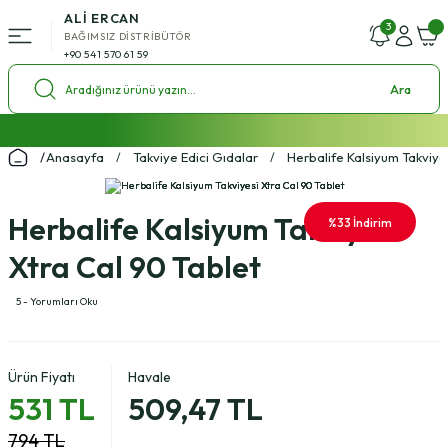
ALİ ERCAN
Geri Dön
3
BAĞIMSIZ DİSTRİBÜTÖR
+90 541 570 61 59
ü
Ara
l Setleri
2000 ₺ ve Üzeri Alışverişlerde Kargo Bedava!
Anasayfa
Takviye Edici Gıdalar
Herbalife Kalsiyum Takviye
%4 Havale İndirim Fırsatı
ol Setleri
Ücretsiz Uzman Koçluk Desteği
Herbalife Kalsiyum Takviyesi
%33 İndirim
Xtra Cal 90 Tablet
5 - Yorumları Oku
Ürün Fiyatı
Havale
531 TL
509,47 TL
794 TL