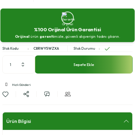
%100 Orijinal Ürün Garantisi
Orijinal
ürün
garanti
mizle, güvenli alışverişin tadını çıkarın.
Stok Kodu
C8RWY5WZXA
Stok Durumu
Sepete Ekle
Hızlı Gönderi
Ürün Bilgisi