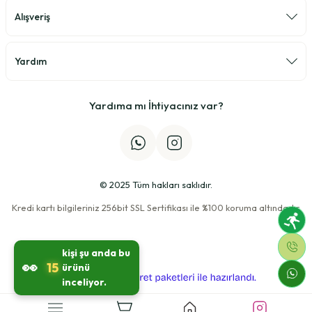
Fatma Özgür | 22/02/2026
Alışveriş
hızlı gönderi için çok sağolun.
Yardım
Hatice Baldaş | 08/02/2026
Ali Beye yardımlarından dolayı çok
teşekkür ediyorum.
Yardıma mı İhtiyacınız var?
Sevgi Dörteşen | 27/01/2026
Deneyimini Paylaş
Diğer yorumları göster
© 2025 Tüm hakları saklıdır.
Kredi kartı bilgileriniz 256bit SSL Sertifikası ile %100 koruma altındadır.
kişi şu anda bu
👀
15
ürünü
ideasoft
ile
e-
inceliyor.
hazırlandı.
ticaret
paketleri