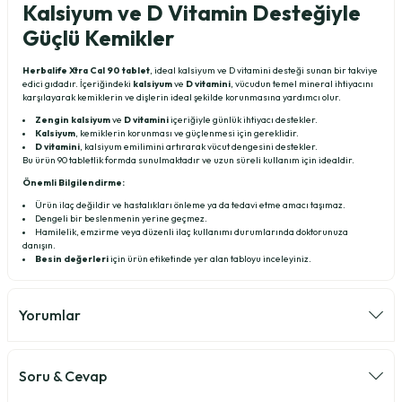
Kalsiyum ve D Vitamin Desteğiyle
Güçlü Kemikler
Herbalife Xtra Cal 90 tablet
, ideal kalsiyum ve D vitamini desteği sunan bir takviye
edici gıdadır. İçeriğindeki
kalsiyum
ve
D vitamini
, vücudun temel mineral ihtiyacını
karşılayarak kemiklerin ve dişlerin ideal şekilde korunmasına yardımcı olur.
Zengin kalsiyum
ve
D vitamini
içeriğiyle günlük ihtiyacı destekler.
Kalsiyum
, kemiklerin korunması ve güçlenmesi için gereklidir.
D vitamini
, kalsiyum emilimini artırarak vücut dengesini destekler.
Bu ürün 90 tabletlik formda sunulmaktadır ve uzun süreli kullanım için idealdir.
Önemli Bilgilendirme:
Ürün ilaç değildir ve hastalıkları önleme ya da tedavi etme amacı taşımaz.
Dengeli bir beslenmenin yerine geçmez.
Hamilelik, emzirme veya düzenli ilaç kullanımı durumlarında doktorunuza
danışın.
Besin değerleri
için ürün etiketinde yer alan tabloyu inceleyiniz.
Yorumlar
Soru & Cevap