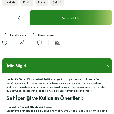
ahududu
Klasik
Limon
Şeftali
Sepete Ekle
Hızlı Gönderi
Kargo Bedava
Ürün Bilgisi
Herbalife Temel
Kilo Kontrol Seti
ile dengeli bir yaşam tarzına adım atın! Setin
içeriğindeki ürünler, kalori yönetimini kolaylaştırırken, vücudun ihtiyaç duyduğu
makro ve mikro besinleri karşılamanıza yardımcı olur. Hediye olarak verilen shaker,
gün boyunca içeceklerinizi pratik bir şekilde hazırlamanıza olanak tanır.
Set İçeriği ve Kullanım Önerileri:
Herbalife Formül 1 Besleyici Shake
Lezzetli ve
protein
ağırlıklı bu öğün alternatifi, B ve C vitaminleri, kalsiyum ve demir