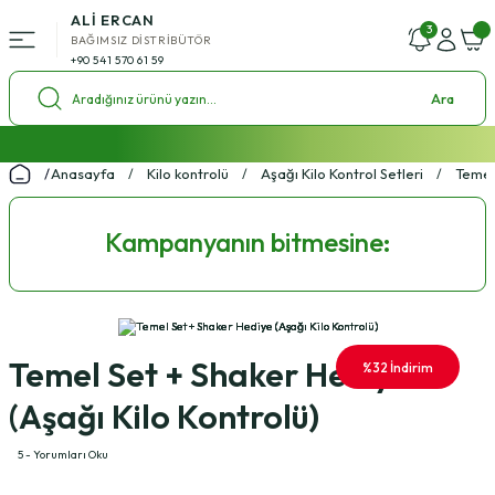
ALİ ERCAN
Geri Dön
3
BAĞIMSIZ DİSTRİBÜTÖR
+90 541 570 61 59
ü
Ara
l Setleri
2000 ₺ ve Üzeri Alışverişlerde Kargo Bedava!
Anasayfa
Kilo kontrolü
Aşağı Kilo Kontrol Setleri
Temel
%4 Havale İndirim Fırsatı
ol Setleri
Ücretsiz Uzman Koçluk Desteği
Kampanyanın bitmesine:
Temel Set + Shaker Hediye
%32 İndirim
(Aşağı Kilo Kontrolü)
5 - Yorumları Oku