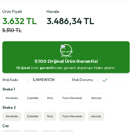
Ürün Fiyatı
Havale
3.632 TL
3.486,34 TL
5.310 TL
%100 Orijinal Ürün Garantisi
Orijinal
ürün
garanti
mizle, güvenli alışverişin tadını çıkarın.
Stok Kodu
SJWFEW1C1H
Stok Durumu
Shake 1
Ahududu
Çikolata
Muz
Tuzlu Karamel
Vanilya
Shake 2
Ahududu
Çikolata
Muz
Tuzlu Karamel
vanilya
Çay