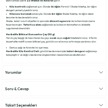
dahil olmak üzere
22 vitamin ve mineral
içerir.
Kilo kontrolü
sağlamak için: Günde
iki öğün
Formül 1 Shake tüketip, bir öğün
dengeli yemek yiyebilirsiniz.
Kilonuzu korumak
amacıyla: Günde
bir öğün
Shake tüketip, iki öğün ideal
besinlerle beslenebilirsiniz.
Shake, kalori sınırlı diyetlerin yanında
düzenli egzersiz
ile kullanılmak üzere
tasarlanmıştır.
Yeterli su alımı
sağlamak ve kullanım talimatlarını dikkatle
uygulamak önemlidir.
Herbalife Bitkisel Konsantre Çay (50 g)
Yarım çay kaşığı ile hazırlanan bu çayı
sıcak
veya
soğuk
tüketebilirsiniz. 4 farklı
lezzet alternatifi sunan bitkisel çay, günlük sıvı alımınızı artırmaya yardımcı olur.
Domuz yağı ve türevlerini içermez.
Herbalife Kilo Kontrol Seti
, günlük beslenmenizde
kalori dengesi
sağlamayı
kolaylaştırır ve doğru beslenme alışkanlıkları kazanmanıza destek olur.
Yorumlar
Soru & Cevap
Teşekkür ederim
en çok tercih edilen içecek hangisi
Taksit Seçenekleri