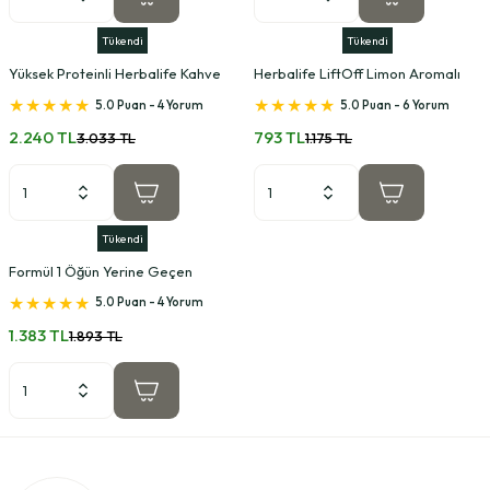
Tükendi
Tükendi
Yüksek Proteinli Herbalife Kahve
Herbalife LiftOff Limon Aromalı
Karışımı Latte Macchiato
5.0 Puan - 4 Yorum
5.0 Puan - 6 Yorum
2.240 TL
793 TL
3.033 TL
1.175 TL
Tükendi
Formül 1 Öğün Yerine Geçen
Herbalife Mantarlı Çorba
5.0 Puan - 4 Yorum
1.383 TL
1.893 TL