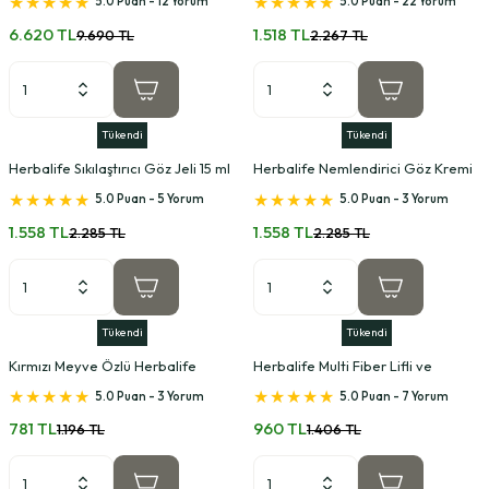
5.0 Puan - 12 Yorum
5.0 Puan - 22 Yorum
6.620 TL
1.518 TL
9.690 TL
2.267 TL
Tükendi
Tükendi
Herbalife Sıkılaştırıcı Göz Jeli 15 ml
Herbalife Nemlendirici Göz Kremi
15 ml
5.0 Puan - 5 Yorum
5.0 Puan - 3 Yorum
1.558 TL
1.558 TL
2.285 TL
2.285 TL
Tükendi
Tükendi
Kırmızı Meyve Özlü Herbalife
Herbalife Multi Fiber Lifli ve
Peeling 120 ml
Aromalı İçecek Tozu 204g
5.0 Puan - 3 Yorum
5.0 Puan - 7 Yorum
781 TL
960 TL
1.196 TL
1.406 TL