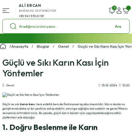
ALİ ERCAN
Geri Dön
3
BAĞIMSIZ DİSTRİBÜTÖR
+90 541 570 61 59
ü
Ara
l Setleri
2000 ₺ ve Üzeri Alışverişlerde Kargo Bedava!
Anasayfa
Bloglar
Genel
Güçlü ve Sıkı Karın Kası İçin Yö
%4 Havale İndirim Fırsatı
ol Setleri
Ücretsiz Uzman Koçluk Desteği
Güçlü ve Sıkı Karın Kası İçin
Yöntemler
Genel
13-12-2024
10:20
Güçlü ve sıkı
karın kası
, hem estetik hem de fonksiyonel açıdan önemlidir. Karın kaslarını
geliştirerek daha iyi bir postüre sahip olabilir, omurga sağlığını koruyabilir ve genel fitness
seviyenizi artırabilirsiniz. Bu yazıda, güçlü karın kasları için uygulayabileceğiniz etkili
yöntemleri ele alacağız.
1. Doğru Beslenme ile Karın