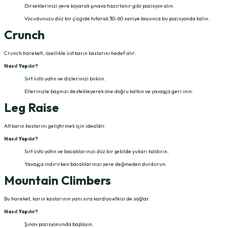
Dirseklerinizi yere koyarak şınava hazırlanır gibi pozisyon alın.
Vücudunuzu düz bir çizgide tutarak 30-60 saniye boyunca bu pozisyonda kalın.
Crunch
Crunch hareketi, özellikle üst karın kaslarını hedef alır.
Nasıl Yapılır?
Sırt üstü yatın ve dizlerinizi bükün.
Ellerinizle başınızı destekleyerek öne doğru kalkın ve yavaşça geri inin.
Leg Raise
Alt karın kaslarını geliştirmek için idealdir.
Nasıl Yapılır?
Sırt üstü yatın ve bacaklarınızı düz bir şekilde yukarı kaldırın.
Yavaşça indirirken bacaklarınızı yere değmeden durdurun.
Mountain Climbers
Bu hareket, karın kaslarının yanı sıra kardiyo etkisi de sağlar.
Nasıl Yapılır?
Şınav pozisyonunda başlayın.