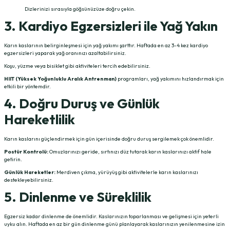
Dizlerinizi sırasıyla göğsünüzüze doğru çekin.
3. Kardiyo Egzersizleri ile Yağ Yakın
Karın kaslarının belirginleşmesi için yağ yakımı şarttır. Haftada en az 3-4 kez kardiyo
egzersizleri yaparak yağ oranınızı azaltabilirsiniz.
Koşu, yüzme veya bisiklet gibi aktiviteleri tercih edebilirsiniz.
HIIT (Yüksek Yoğunluklu Aralık Antrenman)
programları, yağ yakımını hızlandırmak için
etkili bir yöntemdir.
4. Doğru Duruş ve Günlük
Hareketlilik
Karın kaslarını güçlendirmek için gün içerisinde doğru duruş sergilemek çok önemlidir.
Postür Kontrolü:
Omuzlarınızı geride, sırtınızı düz tutarak karın kaslarınızı aktif hale
getirin.
Günlük Hareketler:
Merdiven çıkma, yürüyüş gibi aktivitelerle karın kaslarınızı
destekleyebilirsiniz.
5. Dinlenme ve Süreklilik
Egzersiz kadar dinlenme de önemlidir. Kaslarınızın toparlanması ve gelişmesi için yeterli
uyku alın. Haftada en az bir gün dinlenme günü planlayarak kaslarınızın yenilenmesine izin