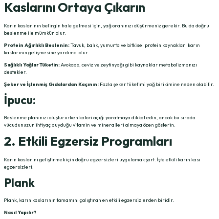
Kaslarını Ortaya Çıkarın
Karın kaslarının belirgin hale gelmesi için, yağ oranınızı düşürmeniz gerekir. Bu da doğru
beslenme ile mümkün olur.
Protein Ağırlıklı Beslenin:
Tavuk, balık, yumurta ve bitkisel protein kaynakları karın
kaslarının gelişmesine yardımcı olur.
Sağlıklı Yağlar Tüketin:
Avokado, ceviz ve zeytinyağı gibi kaynaklar metabolizmanızı
destekler.
Şeker ve İşlenmiş Gıdalardan Kaçının:
Fazla şeker tüketimi yağ birikimine neden olabilir.
İpucu:
Beslenme planınızı oluştururken kalori açığı yaratmaya dikkat edin, ancak bu sırada
vücudunuzun ihtiyaç duyduğu vitamin ve mineralleri almaya özen gösterin.
2. Etkili Egzersiz Programları
Karın kaslarını geliştirmek için doğru egzersizleri uygulamak şart. İşte etkili karın kası
egzersizleri:
Plank
Plank, karın kaslarının tamamını çalıştıran en etkili egzersizlerden biridir.
Nasıl Yapılır?