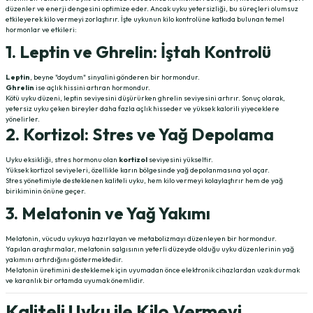
düzenler ve enerji dengesini optimize eder. Ancak uyku yetersizliği, bu süreçleri olumsuz
etkileyerek kilo vermeyi zorlaştırır. İşte uykunun kilo kontrolüne katkıda bulunan temel
hormonlar ve etkileri:
1. Leptin ve Ghrelin: İştah Kontrolü
Leptin
, beyne "doydum" sinyalini gönderen bir hormondur.
Ghrelin
ise açlık hissini artıran hormondur.
Kötü uyku düzeni, leptin seviyesini düşürürken ghrelin seviyesini artırır. Sonuç olarak,
yetersiz uyku çeken bireyler daha fazla açlık hisseder ve yüksek kalorili yiyeceklere
yönelirler.
2. Kortizol: Stres ve Yağ Depolama
Uyku eksikliği, stres hormonu olan
kortizol
seviyesini yükseltir.
Yüksek kortizol seviyeleri, özellikle karın bölgesinde yağ depolanmasına yol açar.
Stres yönetimiyle desteklenen kaliteli uyku, hem kilo vermeyi kolaylaştırır hem de yağ
birikiminin önüne geçer.
3. Melatonin ve Yağ Yakımı
Melatonin, vücudu uykuya hazırlayan ve metabolizmayı düzenleyen bir hormondur.
Yapılan araştırmalar, melatonin salgısının yeterli düzeyde olduğu uyku düzenlerinin yağ
yakımını artırdığını göstermektedir.
Melatonin üretimini desteklemek için uyumadan önce elektronik cihazlardan uzak durmak
ve karanlık bir ortamda uyumak önemlidir.
Kaliteli Uyku ile Kilo Vermeyi