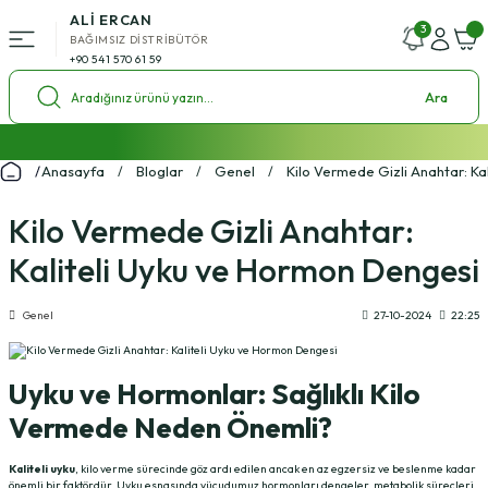
ALİ ERCAN
Geri Dön
3
BAĞIMSIZ DİSTRİBÜTÖR
+90 541 570 61 59
ü
Ara
l Setleri
2000 ₺ ve Üzeri Alışverişlerde Kargo Bedava!
Anasayfa
Bloglar
Genel
Kilo Vermede Gizli Anahtar: Ka
%4 Havale İndirim Fırsatı
ol Setleri
Ücretsiz Uzman Koçluk Desteği
Kilo Vermede Gizli Anahtar:
Kaliteli Uyku ve Hormon Dengesi
Genel
27-10-2024
22:25
Uyku ve Hormonlar: Sağlıklı Kilo
Vermede Neden Önemli?
Kaliteli uyku
, kilo verme sürecinde göz ardı edilen ancak en az egzersiz ve beslenme kadar
önemli bir faktördür. Uyku esnasında vücudumuz hormonları dengeler, metabolik süreçleri