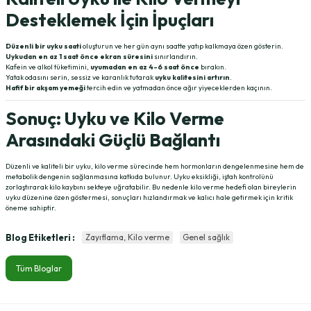
Desteklemek İçin İpuçları
Düzenli bir uyku saati
oluşturun ve her gün aynı saatte yatıp kalkmaya özen gösterin.
Uykudan en az 1 saat önce ekran süresini
sınırlandırın.
Kafein ve alkol tüketimini,
uyumadan en az 4-6 saat önce
bırakın.
Yatak odasını serin, sessiz ve karanlık tutarak
uyku kalitesini artırın
.
Hafif bir akşam yemeği
tercih edin ve yatmadan önce ağır yiyeceklerden kaçının.
Sonuç: Uyku ve Kilo Verme
Arasındaki Güçlü Bağlantı
Düzenli ve kaliteli bir uyku, kilo verme sürecinde hem hormonların dengelenmesine hem de
metabolik dengenin sağlanmasına katkıda bulunur. Uyku eksikliği, iştah kontrolünü
zorlaştırarak kilo kaybını sekteye uğratabilir. Bu nedenle kilo verme hedefi olan bireylerin
uyku düzenine özen göstermesi, sonuçları hızlandırmak ve kalıcı hale getirmek için kritik
öneme sahiptir.
Blog Etiketleri :
Zayıflama, Kilo verme
Genel sağlık
Tüm Bloglar