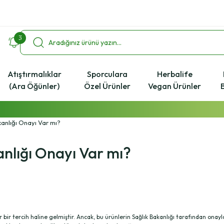
3
Atıştırmalıklar
Sporculara
Herbalife
(Ara Öğünler)
Özel Ürünler
Vegan Ürünler
2000 ₺ ve Üzeri Alışverişlerde Kargo Bedava!
kanlığı Onayı Var mı?
%4 Havale İndirim Fırsatı
Ücretsiz Uzman Koçluk Desteği
anlığı Onayı Var mı?
r bir tercih haline gelmiştir. Ancak, bu ürünlerin Sağlık Bakanlığı tarafından onay