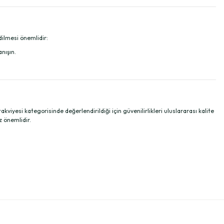
dilmesi önemlidir:
nışın.
yesi kategorisinde değerlendirildiği için güvenilirlikleri uluslararası kalite
 önemlidir.