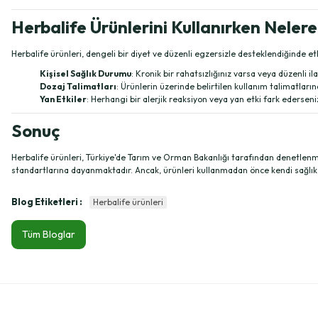
Herbalife Ürünlerini Kullanırken Nelere
Herbalife ürünleri, dengeli bir diyet ve düzenli egzersizle desteklendiğinde et
Kişisel Sağlık Durumu
: Kronik bir rahatsızlığınız varsa veya düzenli 
Dozaj Talimatları
: Ürünlerin üzerinde belirtilen kullanım talimatları
Yan Etkiler
: Herhangi bir alerjik reaksiyon veya yan etki fark edersen
Sonuç
Herbalife ürünleri, Türkiye'de Tarım ve Orman Bakanlığı tarafından denetlenmek
standartlarına dayanmaktadır. Ancak, ürünleri kullanmadan önce kendi sağl
Blog Etiketleri :
Herbalife ürünleri
Tüm Bloglar