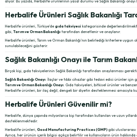
alıyor. Bu yazıda, Herbalife ürünlerinin yasal durumu ve Sağlık Bakanlığı onay
Herbalife Ürünleri Sağlık Bakanlığı Ta
Herbalife ürünleri, Türkiye'de
gıda takviyesi
kategorisinde değerlendirilmekted
gibi,
Tarım ve Orman Bakanlığı
tarafından denetlenir ve onaylanır.
Herbalife ürünleri, Tarım ve Orman Bakanlığı'nın belirlediği kriterlere uygun o
sunulabileceğini gösterir.
Sağlık Bakanlığı Onayı ile Tarım Bakan
Birçok kişi, gıda takviyelerinin Sağlık Bakanlığı tarafından onaylanması gerekt
Sağlık Bakanlığı Onayı
: İlaçlar ve tıbbi cihazlar gibi tedavi edici ürünler için g
Tarım ve Orman Bakanlığı Onayı
: Gıda takviyeleri, bitkisel ürünler ve benzer
Herbalife ürünleri, bir ilaç değil, dengeli bir diyetin desteklenmesi amacıyla 
Herbalife Ürünleri Güvenilir mi?
Herbalife, dünya çapında milyonlarca kişi tarafından kullanılan ve uzun yıllard
desteklenmektedir.
Herbalife ürünleri,
Good Manufacturing Practices (GMP)
gibi uluslararası
Ayrıca, her ürünün içerik bilgisi açıkça belirtilir ve kullanıcıların ürün hakkında 