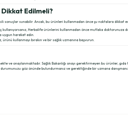
 Dikkat Edilmeli?
kili sonuçlar sunabilir. Ancak, bu ürünleri kullanmadan önce şu noktalara dikkat e
ilaç kullanıyorsanız, Herbalife ürünlerini kullanmadan önce mutlaka doktorunuza da
na uygun hareket edin.
iz, ürünü kullanmayı bırakın ve bir sağlık uzmanına başvurun.
te ve onaylanmaktadır. Sağlık Bakanlığı onayı gerektirmeyen bu ürünler, gıda takvi
ık durumunuzu göz önünde bulundurmanız ve gerektiğinde bir uzmana danışmanız