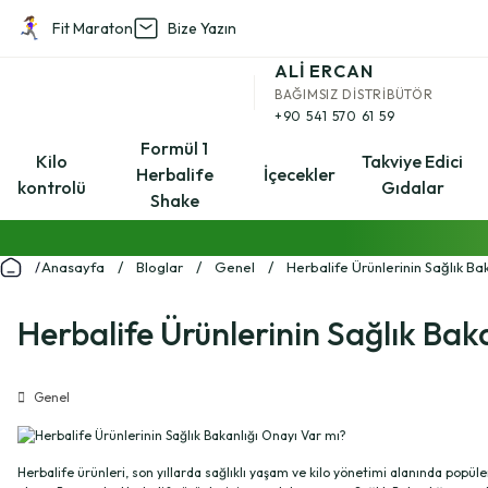
Fit Maraton
Bize Yazın
Geri Dön
ALİ ERCAN
BAĞIMSIZ DİSTRİBÜTÖR
Kilo kontrolü
+90 541 570 61 59
Formül 1
Kilo
Takviye Edici
Herbalife
İçecekler
kontrolü
Gıdalar
Aşağı Kilo Kontrol Setleri
Shake
Anasayfa
Bloglar
Genel
Herbalife Ürünlerinin Sağlık Ba
Yukarı Kilo Kontrol Setleri
Herbalife Ürünlerinin Sağlık Bak
Genel
Herbalife ürünleri, son yıllarda sağlıklı yaşam ve kilo yönetimi alanında popüle