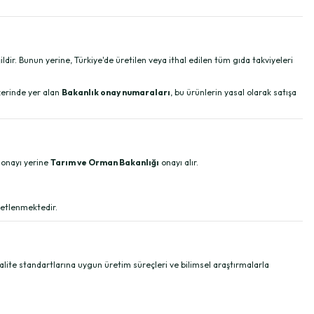
dir. Bunun yerine, Türkiye'de üretilen veya ithal edilen tüm gıda takviyeleri
üzerinde yer alan
Bakanlık onay numaraları
, bu ürünlerin yasal olarak satışa
onayı yerine
Tarım ve Orman Bakanlığı
onayı alır.
enetlenmektedir.
 kalite standartlarına uygun üretim süreçleri ve bilimsel araştırmalarla