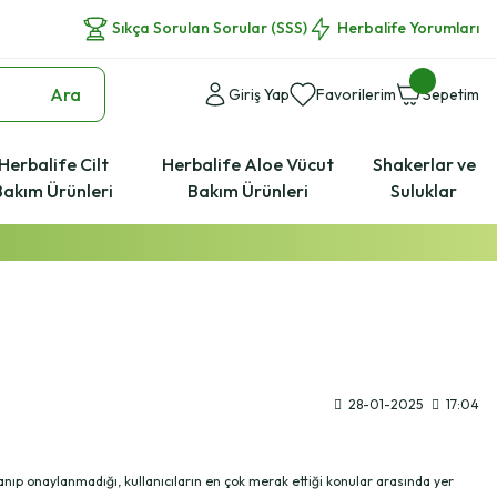
Sıkça Sorulan Sorular (SSS)
Herbalife Yorumları
Ara
Giriş Yap
Favorilerim
Sepetim
Herbalife Cilt
Herbalife Aloe Vücut
Shakerlar ve
Bakım Ürünleri
Bakım Ürünleri
Suluklar
28-01-2025
17:04
lanıp onaylanmadığı, kullanıcıların en çok merak ettiği konular arasında yer