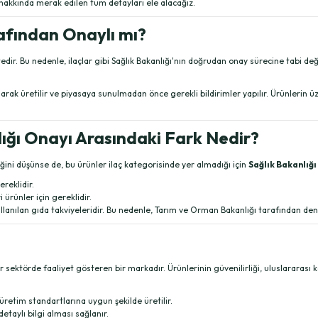
ı hakkında merak edilen tüm detayları ele alacağız.
rafından Onaylı mı?
ir. Bu nedenle, ilaçlar gibi Sağlık Bakanlığı'nın doğrudan onay sürecine tabi değil
larak üretilir ve piyasaya sunulmadan önce gerekli bildirimler yapılır. Ürünlerin 
lığı Onayı Arasındaki Fark Nedir?
iğini düşünse de, bu ürünler ilaç kategorisinde yer almadığı için
Sağlık Bakanlığı
ereklidir.
i ürünler için gereklidir.
kullanılan gıda takviyeleridir. Bu nedenle, Tarım ve Orman Bakanlığı tarafından d
ır sektörde faaliyet gösteren bir markadır. Ürünlerinin güvenilirliği, uluslararası
 üretim standartlarına uygun şekilde üretilir.
detaylı bilgi alması sağlanır.