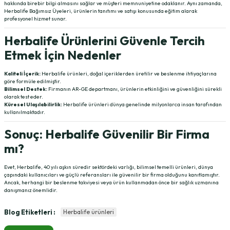
hakkında birebir bilgi almasını sağlar ve müşteri memnuniyetine odaklanır. Aynı zamanda,
Herbalife Bağımsız Üyeleri, ürünlerin tanıtımı ve satışı konusunda eğitim alarak
profesyonel hizmet sunar.
Herbalife Ürünlerini Güvenle Tercih
Etmek İçin Nedenler
Kaliteli İçerik:
Herbalife ürünleri, doğal içeriklerden üretilir ve beslenme ihtiyaçlarına
göre formüle edilmiştir.
Bilimsel Destek:
Firmanın AR-GE departmanı, ürünlerin etkinliğini ve güvenliğini sürekli
olarak test eder.
Küresel Ulaşılabilirlik:
Herbalife ürünleri dünya genelinde milyonlarca insan tarafından
kullanılmaktadır.
Sonuç: Herbalife Güvenilir Bir Firma
mı?
Evet, Herbalife, 40 yılı aşkın süredir sektördeki varlığı, bilimsel temelli ürünleri, dünya
çapındaki kullanıcıları ve güçlü referansları ile güvenilir bir firma olduğunu kanıtlamıştır.
Ancak, herhangi bir beslenme takviyesi veya ürün kullanmadan önce bir sağlık uzmanına
danışmanız önemlidir.
Blog Etiketleri :
Herbalife ürünleri