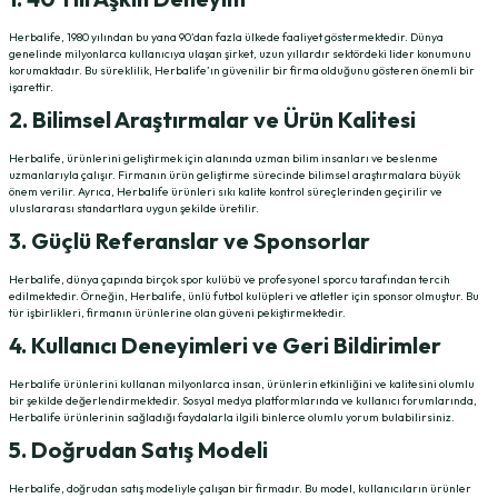
Herbalife, 1980 yılından bu yana 90’dan fazla ülkede faaliyet göstermektedir. Dünya
genelinde milyonlarca kullanıcıya ulaşan şirket, uzun yıllardır sektördeki lider konumunu
korumaktadır. Bu süreklilik, Herbalife’ın güvenilir bir firma olduğunu gösteren önemli bir
işarettir.
2. Bilimsel Araştırmalar ve Ürün Kalitesi
Herbalife, ürünlerini geliştirmek için alanında uzman bilim insanları ve beslenme
uzmanlarıyla çalışır. Firmanın ürün geliştirme sürecinde bilimsel araştırmalara büyük
önem verilir. Ayrıca, Herbalife ürünleri sıkı kalite kontrol süreçlerinden geçirilir ve
uluslararası standartlara uygun şekilde üretilir.
3. Güçlü Referanslar ve Sponsorlar
Herbalife, dünya çapında birçok spor kulübü ve profesyonel sporcu tarafından tercih
edilmektedir. Örneğin, Herbalife, ünlü futbol kulüpleri ve atletler için sponsor olmuştur. Bu
tür işbirlikleri, firmanın ürünlerine olan güveni pekiştirmektedir.
4. Kullanıcı Deneyimleri ve Geri Bildirimler
Herbalife ürünlerini kullanan milyonlarca insan, ürünlerin etkinliğini ve kalitesini olumlu
bir şekilde değerlendirmektedir. Sosyal medya platformlarında ve kullanıcı forumlarında,
Herbalife ürünlerinin sağladığı faydalarla ilgili binlerce olumlu yorum bulabilirsiniz.
5. Doğrudan Satış Modeli
Herbalife, doğrudan satış modeliyle çalışan bir firmadır. Bu model, kullanıcıların ürünler