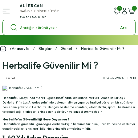
ALİ ERCAN
Geri Dön
3
BAĞIMSIZ DİSTRİBÜTÖR
+90 541 570 61 59
ü
Ara
l Setleri
2000 ₺ ve Üzeri Alışverişlerde Kargo Bedava!
Anasayfa
Bloglar
Genel
Herbalife Güvenilir Mi ?
%4 Havale İndirim Fırsatı
ol Setleri
Ücretsiz Uzman Koçluk Desteği
Herbalife Güvenilir Mi ?
Genel
20-12-2024
19:18
Herbalife, 1980 yılında Mark Hughes tarafından kurulan ve merkezi Amerika Birleşik
Devletleri'nin Los Angeles şehrinde bulunan, dünya çapında faaliyet gösteren bir sağlık ve
beslenme şirketidir. Herbalife, dengeli beslenme ürünleri, kilo kontrolü, sporcu beslenmesi
ve genel sağlık kategorilerinde geniş bir ürün yelpazesi sunmaktadır.
Herbalife’ın Güvenilirliği Neye Dayanıyor?
Herbalife’ın güvenilirliğini değerlendirmek için firmanın tarihine, ürün kalitesine ve dünya
genelindeki kullanıcı geri bildirimlerine göz atmak önemlidir.
1. 40 Yılı Aşkın Deneyim