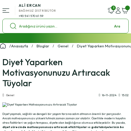
ALİ ERCAN
Geri Dön
3
BAĞIMSIZ DİSTRİBÜTÖR
+90 541 570 61 59
ü
Ara
l Setleri
2000 ₺ ve Üzeri Alışverişlerde Kargo Bedava!
Anasayfa
Bloglar
Genel
Diyet Yaparken Motivasyonunu
%4 Havale İndirim Fırsatı
ol Setleri
Ücretsiz Uzman Koçluk Desteği
Diyet Yaparken
Motivasyonunuzu Artıracak
Tüyolar
Genel
16-11-2024
15:02
Diyet yapmak, sağlıklı ve dengeli bir yaşam tarzına adım atmanın önemli bir parçasıdır.
Ancak motivasyonunuzu yüksek tutmak zaman zaman zor olabilir. Özellikle modern hayatın
stres faktörleri ve yoğun temposu, diyete olan bağlılığınızı olumsuz etkileyebilir. Bu yazıda,
diyet sürecinde motivasyonunuzu artıracak etkili tüyolar
ve
gıda takviyelerinin bu