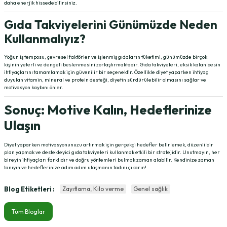
daha enerjik hissedebilirsiniz.
Gıda Takviyelerini Günümüzde Neden
Kullanmalıyız?
Yoğun iş temposu, çevresel faktörler ve işlenmiş gıdaların tüketimi, günümüzde birçok
kişinin yeterli ve dengeli beslenmesini zorlaştırmaktadır. Gıda takviyeleri, eksik kalan besin
ihtiyaçlarını tamamlamak için güvenilir bir seçenektir. Özellikle diyet yaparken ihtiyaç
duyulan vitamin, mineral ve protein desteği, diyetin sürdürülebilir olmasını sağlar ve
motivasyon kaybını önler.
Sonuç: Motive Kalın, Hedeflerinize
Ulaşın
Diyet yaparken motivasyonunuzu artırmak için gerçekçi hedefler belirlemek, düzenli bir
plan yapmak ve destekleyici gıda takviyeleri kullanmak etkili bir stratejidir. Unutmayın, her
bireyin ihtiyaçları farklıdır ve doğru yöntemleri bulmak zaman alabilir. Kendinize zaman
tanıyın ve hedeflerinize adım adım ulaşmanın tadını çıkarın!
Blog Etiketleri :
Zayıflama, Kilo verme
Genel sağlık
Tüm Bloglar