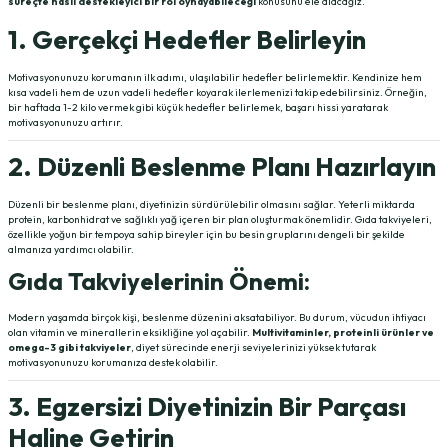
süreçte nasıl destekleyici bir rol oynayabileceği
konusunu ele alacağız.
1. Gerçekçi Hedefler Belirleyin
Motivasyonunuzu korumanın ilk adımı, ulaşılabilir hedefler belirlemektir. Kendinize hem
kısa vadeli hem de uzun vadeli hedefler koyarak ilerlemenizi takip edebilirsiniz. Örneğin,
bir haftada 1-2 kilo vermek gibi küçük hedefler belirlemek, başarı hissi yaratarak
motivasyonunuzu artırır.
2. Düzenli Beslenme Planı Hazırlayın
Düzenli bir beslenme planı, diyetinizin sürdürülebilir olmasını sağlar. Yeterli miktarda
protein, karbonhidrat ve sağlıklı yağ içeren bir plan oluşturmak önemlidir. Gıda takviyeleri,
özellikle yoğun bir tempoya sahip bireyler için bu besin gruplarını dengeli bir şekilde
almanıza yardımcı olabilir.
Gıda Takviyelerinin Önemi:
Modern yaşamda birçok kişi, beslenme düzenini aksatabiliyor. Bu durum, vücudun ihtiyacı
olan vitamin ve minerallerin eksikliğine yol açabilir.
Multivitaminler, proteinli ürünler ve
omega-3 gibi takviyeler
, diyet sürecinde enerji seviyelerinizi yüksek tutarak
motivasyonunuzu korumanıza destek olabilir.
3. Egzersizi Diyetinizin Bir Parçası
Haline Getirin