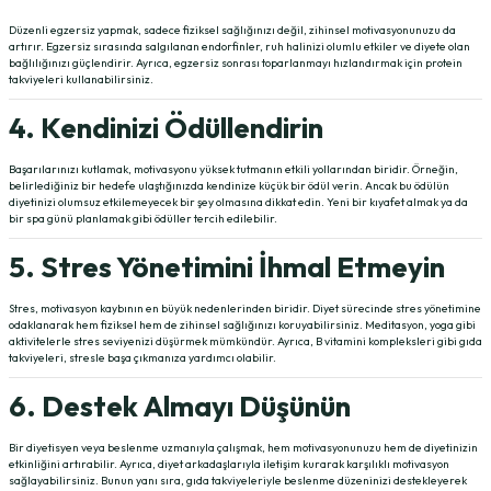
Düzenli egzersiz yapmak, sadece fiziksel sağlığınızı değil, zihinsel motivasyonunuzu da
artırır. Egzersiz sırasında salgılanan endorfinler, ruh halinizi olumlu etkiler ve diyete olan
bağlılığınızı güçlendirir. Ayrıca, egzersiz sonrası toparlanmayı hızlandırmak için protein
takviyeleri kullanabilirsiniz.
4. Kendinizi Ödüllendirin
Başarılarınızı kutlamak, motivasyonu yüksek tutmanın etkili yollarından biridir. Örneğin,
belirlediğiniz bir hedefe ulaştığınızda kendinize küçük bir ödül verin. Ancak bu ödülün
diyetinizi olumsuz etkilemeyecek bir şey olmasına dikkat edin. Yeni bir kıyafet almak ya da
bir spa günü planlamak gibi ödüller tercih edilebilir.
5. Stres Yönetimini İhmal Etmeyin
Stres, motivasyon kaybının en büyük nedenlerinden biridir. Diyet sürecinde stres yönetimine
odaklanarak hem fiziksel hem de zihinsel sağlığınızı koruyabilirsiniz. Meditasyon, yoga gibi
aktivitelerle stres seviyenizi düşürmek mümkündür. Ayrıca, B vitamini kompleksleri gibi gıda
takviyeleri, stresle başa çıkmanıza yardımcı olabilir.
6. Destek Almayı Düşünün
Bir diyetisyen veya beslenme uzmanıyla çalışmak, hem motivasyonunuzu hem de diyetinizin
etkinliğini artırabilir. Ayrıca, diyet arkadaşlarıyla iletişim kurarak karşılıklı motivasyon
sağlayabilirsiniz. Bunun yanı sıra, gıda takviyeleriyle beslenme düzeninizi destekleyerek