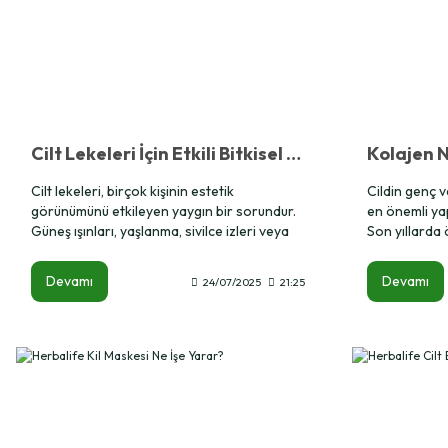
Cilt Lekeleri İçin Etkili Bitkisel Çözümler ve Ürün Önerileri
Cilt lekeleri, birçok kişinin estetik
Cildin genç v
görünümünü etkileyen yaygın bir sorundur.
en önemli yap
Güneş ışınları, yaşlanma, sivilce izleri veya
Son yıllarda 
hormonal değişiklikler nedeniyle oluşan bu
veren bireyler
lekeleri hafifletmenin doğal yolları vardır.
konulardan bi
Devamı
Devamı
24/07/2025
21:25
Cilt lekeleri için bitkisel çözümler, hem cildi
kolajen takvi
yormadan hem de uzun vadede kalıcı etki
soruları, doğr
sağlayarak tercih edilmektedir.
önem taşır. 
kullanım za
detayları SEO