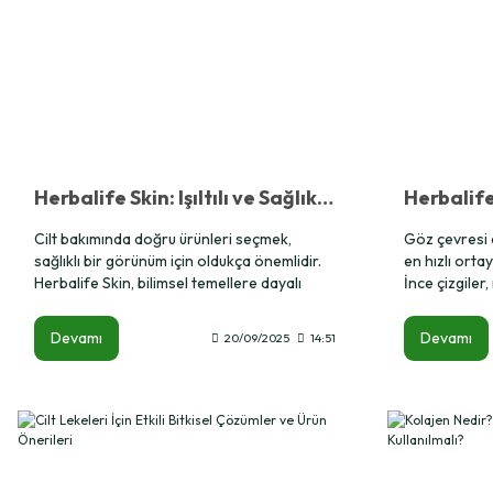
Herbalife Skin: Işıltılı ve Sağlıklı Bir Cilt İçin Etkili Bakım
Cilt bakımında doğru ürünleri seçmek,
Göz çevresi c
sağlıklı bir görünüm için oldukça önemlidir.
en hızlı ortay
Herbalife Skin, bilimsel temellere dayalı
İnce çizgiler
formülleriyle ciltteki nem dengesini
görünüm; hem
korumaya, yaşlanma belirtilerini azaltmaya
özgüven açısı
Devamı
Devamı
20/09/2025
14:51
ve daha parlak bir görünüm sağlamaya
bu noktada H
yardımcı olur. Düzenli kullanımda cildin
çevresini be
ihtiyaç duyduğu nem, elastikiyet ve canlılık
görünüm suna
desteklenir.