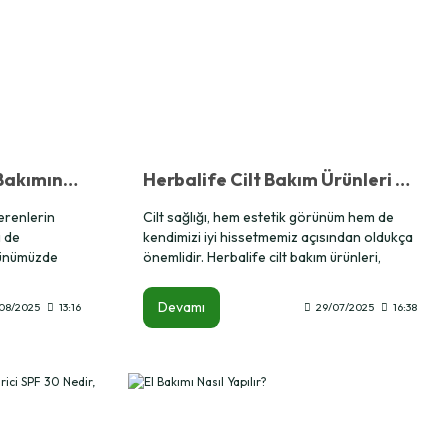
Herbalife Maske: Cilt Bakımında Doğal Bir Dokunuş
Herbalife Cilt Bakım Ürünleri Nasıl Kullanılır?
erenlerin
Cilt sağlığı, hem estetik görünüm hem de
i de
kendimizi iyi hissetmemiz açısından oldukça
 Günümüzde
önemlidir. Herbalife cilt bakım ürünleri,
un iş temposu
doğal içerikleri ve dermatolojik testlerden
ğını
geçmiş formülleri sayesinde cildinize canlılık
Devamı
/08/2025
13:16
29/07/2025
16:38
şte tam da bu
kazandırmayı amaçlar. Ancak en iyi
, cildi
sonuçları almak için bu ürünleri doğru bir
arlak bir
sırayla ve düzenli olarak kullanmak gerekir.
li bir çözüm
Bu yazıda, Herbalife cilt bakım ürünleri nasıl
kullanılır sorusuna adım adım yanıt bulacak,
günlük rutininizi nasıl şekillendireceğinizi
öğreneceksiniz.