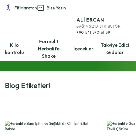
Fit Maraton
Bize Yazın
Geri Dön
ALİ ERCAN
BAĞIMSIZ DİSTRİBÜTÖR
Kilo kontrolü
+90 541 570 61 59
Formül 1
Kilo
Takviye Edici
Herbalife
İçecekler
kontrolü
Gıdalar
Aşağı Kilo Kontrol Setleri
Shake
Yukarı Kilo Kontrol Setleri
Blog Etiketleri