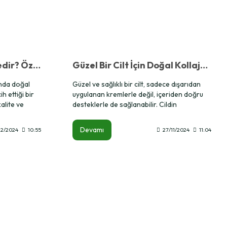
Herbalife Şampuan Nedir? Özellikleri ve Faydaları
Güzel Bir Cilt İçin Doğal Kollajen Takviyeleri Nelerdir?
nda doğal
Güzel ve sağlıklı bir cilt, sadece dışarıdan
h ettiği bir
uygulanan kremlerle değil, içeriden doğru
alite ve
desteklerle de sağlanabilir. Cildin
n bu şampuan,
elastikiyetini, parlaklığını ve genç
aç bakım
görünümünü korumasında kollajen hayati
Devamı
12/2024
10:55
27/11/2024
11:04
k için
bir rol oynar. Doğal yollarla kollajen
vitaminler ve
üretimini artırmak ve cildinizi desteklemek
Herbalife
için aşağıdaki yöntemleri keşfedin.
lerini