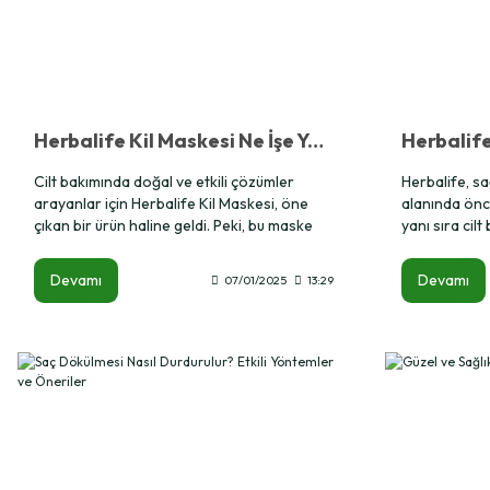
Herbalife Kil Maskesi Ne İşe Yarar?
Cilt bakımında doğal ve etkili çözümler
Herbalife, s
arayanlar için Herbalife Kil Maskesi, öne
alanında önc
çıkan bir ürün haline geldi. Peki, bu maske
yanı sıra cilt
gerçekten ne işe yarar? Bu yazıda Herbalife
sunar. Herbali
Kil Maskesi’nin faydalarını, içeriğindeki etkili
ışıltı kazan
Devamı
Devamı
07/01/2025
13:29
bileşenleri ve kullanım önerilerini detaylıca
ve cildinize 
inceleyeceğiz.
için formüle e
içeriklerle ze
için uygundur