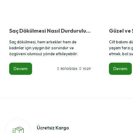
Saç Dökülmesi Nasıl Durdurulur? Etkili Yöntemler ve Öneriler
Saç dökülmesi, hem erkekler hem de
Cilt bakımı dü
kadınlar için yaygın bir sorundur ve
yaşam tarzı 
özgüveni olumsuz yönde etkileyebilir.
etmek, bol s
Günümüzde, genetik faktörlerden stresli
ürünleri kulla
yaşam tarzına kadar pek çok farklı sebep
Ayrıca doğal 
Devamı
Devamı
30/10/2024
10:29
bu sorunun kaynağı olabilir. Peki, saç
besleyerek d
dökülmesini nasıl durdurabilirsiniz? Bu
kavuşabilirsin
yazıda saç dökülmesine karşı etkili
yöntemler, doğru bakım alışkanlıkları ve
yaşam tarzı önerileri hakkında ayrıntılı bilgi
bulacaksınız.
Ücretsiz Kargo