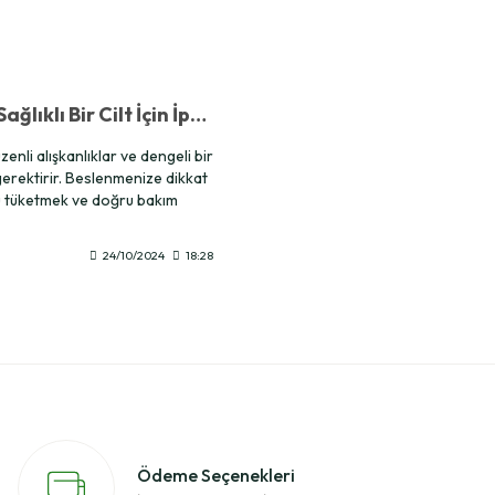
Güzel ve Sağlıklı Bir Cilt İçin İpuçları
zenli alışkanlıklar ve dengeli bir
gerektirir. Beslenmenize dikkat
u tüketmek ve doğru bakım
nmak cilt sağlığınızı destekler.
kürlerle cildinizi dışarıdan da
24/10/2024
18:28
aha parlak bir görünüme
iz.
Ödeme Seçenekleri