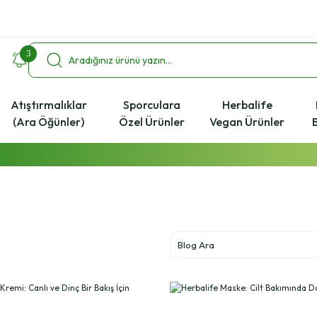
3
Atıştırmalıklar
Sporculara
Herbalife
(Ara Öğünler)
Özel Ürünler
Vegan Ürünler
2000 ₺ ve Üzeri Alışverişlerde Kargo Bedava!
%4 Havale İndirim Fırsatı
Ücretsiz Uzman Koçluk Desteği