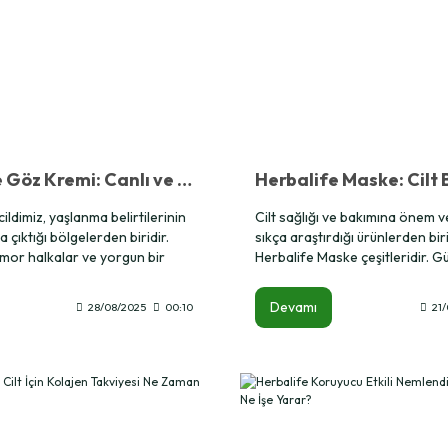
Herbalife Göz Kremi: Canlı ve Dinç Bir Bakış İçin Etkili Çözüm
ildimiz, yaşlanma belirtilerinin
Cilt sağlığı ve bakımına önem v
a çıktığı bölgelerden biridir.
sıkça araştırdığı ürünlerden bir
, mor halkalar ve yorgun bir
Herbalife Maske çeşitleridir.
 estetik açıdan hem de
çevresel faktörler, stres, yoğ
ndan rahatsızlık verebilir. İşte
ve yanlış beslenme cildin canlılı
Devamı
28/08/2025
00:10
21
erbalife göz kremi, göz
kaybetmesine neden olabilir. İ
sleyen ve daha genç bir
noktada Herbalife cilt maskeleri
n özel formülüyle öne çıkıyor.
beslemek, arındırmak ve daha p
görünüme kavuşturmak için etki
sunar.