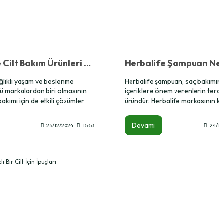
Herbalife Cilt Bakım Ürünleri Nedir ve Ne İşe Yarar?
ağlıklı yaşam ve beslenme
Herbalife şampuan, saç bakımı
ü markalardan biri olmasının
içeriklere önem verenlerin terci
 bakımı için de etkili çözümler
üründür. Herbalife markasının k
fe cilt bakım ürünleri, cildinize
güvenilirlik anlayışıyla üretile
dırmak, nem dengesini sağlamak
saç sağlığını desteklemek ve s
Devamı
25/12/2024
15:53
24/
ihtiyaç duyduğu bakımı sunmak
rutinini daha etkili hale getirme
dilmiştir. Bu ürünler, doğal
tasarlanmıştır. Doğal içerikler, 
nginleştirilmiş olup her cilt tipi
bitkisel özlerle formüle edilen 
.
şampuan, saç derisini ve saç tel
derinlemesine besler.