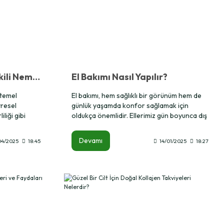
Herbalife Koruyucu Etkili Nemlendirici SPF 30 Nedir, Ne İşe Yarar?
El Bakımı Nasıl Yapılır?
n temel
El bakımı, hem sağlıklı bir görünüm hem de
vresel
günlük yaşamda konfor sağlamak için
iliği gibi
oldukça önemlidir. Ellerimiz gün boyunca dış
lir ve
etkenlere maruz kalır ve düzenli bakım
ktada, doğru
yapılmadığında kuruluk, çatlama ve
Devamı
04/2025
18:45
14/01/2025
18:27
taşır.
yıpranma gibi sorunlarla karşılaşabiliriz. Bu
ndirici SPF
yazıda, el bakımının püf noktalarını adım
hem de güneş
adım öğrenebilirsiniz.
ündür. Peki bu
e yarar?