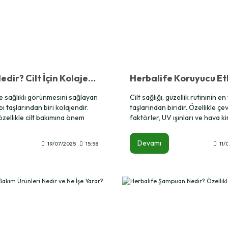
Kolajen Nedir? Cilt İçin Kolajen Takviyesi Ne Zaman Kullanılmalı?
e sağlıklı görünmesini sağlayan
Cilt sağlığı, güzellik rutininin e
ı taşlarından biri kolajendir.
taşlarından biridir. Özellikle çe
özellikle cilt bakımına önem
faktörler, UV ışınları ve hava kirl
in sıklıkla araştırdığı
unsurlar cildi erken yaşlandırabi
ri olan kolajen nedir ve
sağlığını tehdit edebilir. Bu no
Devamı
19/07/2025
15:58
11/
yesi ne zaman kullanılmalı
nemlendirici seçimi büyük önem 
u cilt bakım rutini için büyük
Herbalife Koruyucu Etkili Nemle
Bu yazıda kolajenin tanımından
30, hem nemlendirme özelliği 
manlamasına kadar tüm
koruması sağlayan güçlü bir ür
 uyumlu şekilde ele aldık.
ürün tam olarak nedir ve ne iş